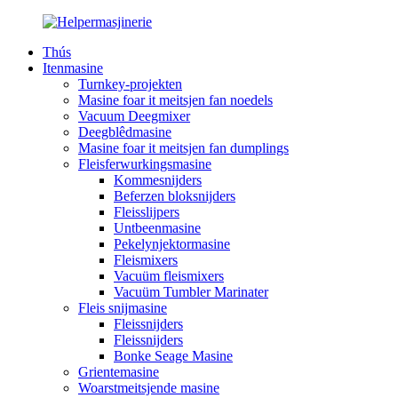
Thús
Itenmasine
Turnkey-projekten
Masine foar it meitsjen fan noedels
Vacuum Deegmixer
Deegblêdmasine
Masine foar it meitsjen fan dumplings
Fleisferwurkingsmasine
Kommesnijders
Beferzen bloksnijders
Fleisslijpers
Untbeenmasine
Pekelynjektormasine
Fleismixers
Vacuüm fleismixers
Vacuüm Tumbler Marinater
Fleis snijmasine
Fleissnijders
Fleissnijders
Bonke Seage Masine
Grientemasine
Woarstmeitsjende masine