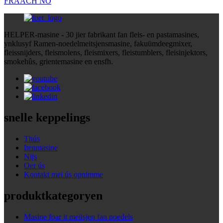
FRAACH NO
HELPER-masine - 30 jier fabrikant fan fleis- en pastamasines,
ynklusyf Ramen-noedelmeitsjensmasine, fakuümdeegmixer,
fleissnijders, fleismolens, fleismixers, fleistumblers, fleisinjektors,
smokehûs, grientemasine en ensfh.
snelle keppelings
Thús
Itenmasine
Nijs
Oer ús
Kontakt mei ús opnimme
produktkategoryen
Masine foar it meitsjen fan noedels