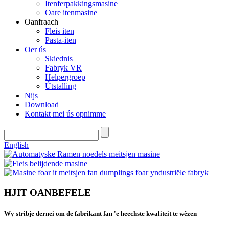
Itenferpakkingsmasine
Oare itenmasine
Oanfraach
Fleis iten
Pasta-iten
Oer ús
Skiednis
Fabryk VR
Helpergroep
Útstalling
Nijs
Download
Kontakt mei ús opnimme
English
HJIT OANBEFELE
Wy stribje dernei om de fabrikant fan 'e heechste kwaliteit te wêzen