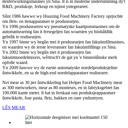
itenferwurkingsmasines yn Sina. It is in moderne ûndernimming dy't
R&D, produksje, ferkeap en tsjinst yntegrearret.
Sûnt 1986 hawwe wy Huaxing Food Machinery Factory oprjochte
om fleis- en itenapparatuer te produsearjen.
Yn 1996 produsearren wy pneumatyske kaartponsmasines om de
automatisearring fan it fersegeljen fan woarsten yn húshâldlik
gebrûk te realisearjen.
Yn 1997 binne wy ​​begûn mei it produsearjen fan fakuümfilmasines,
en waarden wy de ierste leveransier fan fakuümfillings yn Sina.
Yn 2002 binne wy ​​begûn mei it produsearjen fan
fakuümnoedelmixers, wêrtroch't de gat yn 'e binnenlânske merk
opfolle waard.
Yn 2009 hawwe wy de earste automatyske noedelproduksjeline
ûntwikkele, en sa de high-end noedelapparatuer realisearre.
Nei mear as 30 jier ûntwikkeling hat Helper Food Machinery mear
as 300 meiwurkers, mear as 80 monteurs, en in fabryksgebiet fan
100.000 kante meter. It hat in ferskaat oan produksjeapparatuer
ûntwikkele, foar pasta, fleis, bakken en oare yndustryen.
LÊS MEAR