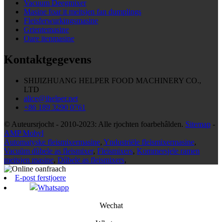
Vacuum Deegmixer
Masine foar it meitsjen fan dumplings
Fleisferwurkingsmasine
Grientemasine
Oare itenmasine
Kontaktgegevens
SHIJIZHUANG HELPER FOOD MACHINERY CO.,
LTD
alice@ihelper.net
+86 189 3290 0761
© Auteursrjocht - 2010-2023: Alle rjochten foarbehâlden.
Sitemap
-
AMP Mobyl
Automatyske fleismixermasine
,
Yndustriële fleismixermasine
,
Vacuüm dûbele as fleismixer
,
Fleismixers
,
Kommersjele ramen
meitsjen masine
,
Dûbele as fleismixers
,
E-post ferstjoere
Whatsapp
Wechat